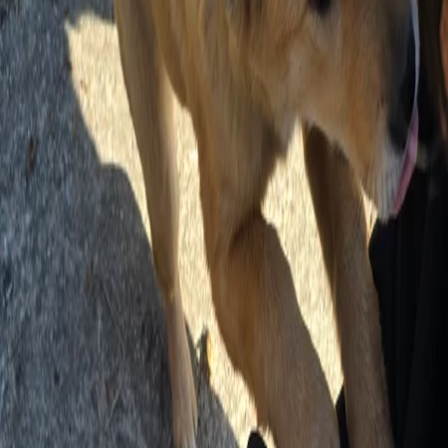
똥강아지 2마리
메뉴