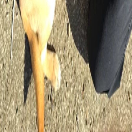
설정
홈에 앱 설치하기
귀여운억새49
프로필 보기