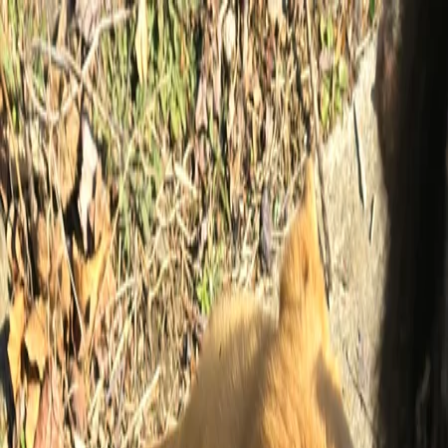
홈
똥강아지 2마리