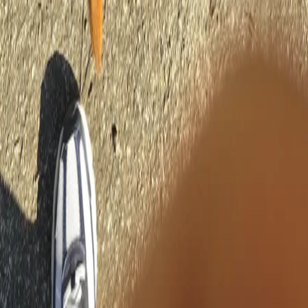
똥강아지 2마리
판매중
100
원
개체 정보
종: 잡종
성별: 수컷
크기/중량: 중형견
우화일/입양일: 약 8개월
사육 상태
먹이: 아무거나 잘먹음
사육 온도/습도:
특이사항: 똥개
거래 안내