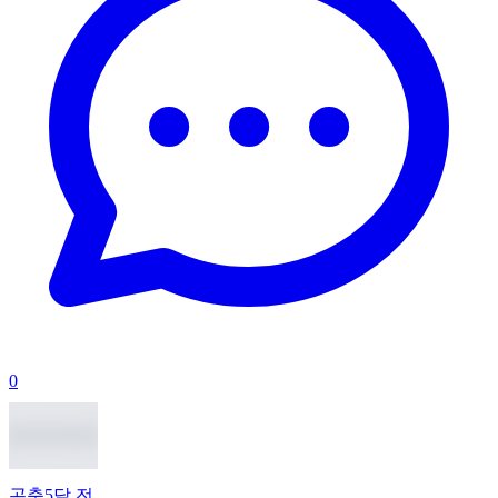
0
곤충
5달 전