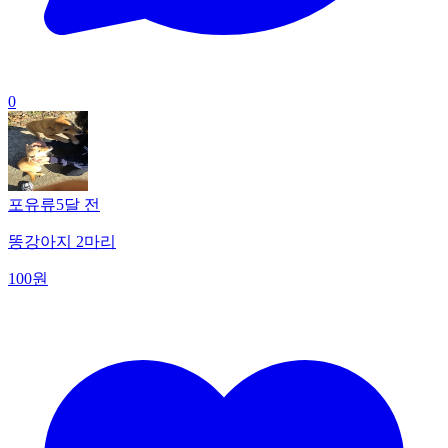
0
포유류
5달 전
똥강아지 2마리
100원