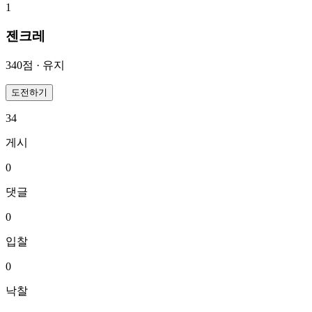
1
젠크레
340
점 ·
유지
도전하기
34
게시
0
댓글
0
입찰
0
낙찰