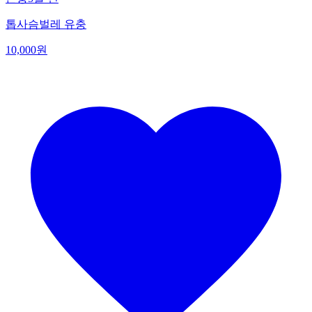
톱사슴벌레 유충
10,000원