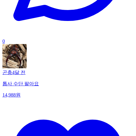
0
곤충
4달 전
톱사 수단 팔아요
14,988원