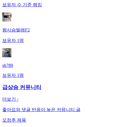
보유자 수 기준 랭킹
왕사슴벌레F2
보유자
1
명
sh789
보유자
1
명
급상승 커뮤니티
더보기 ›
좋아요와 댓글 반응이 높은 커뮤니티 글
오점추 제육