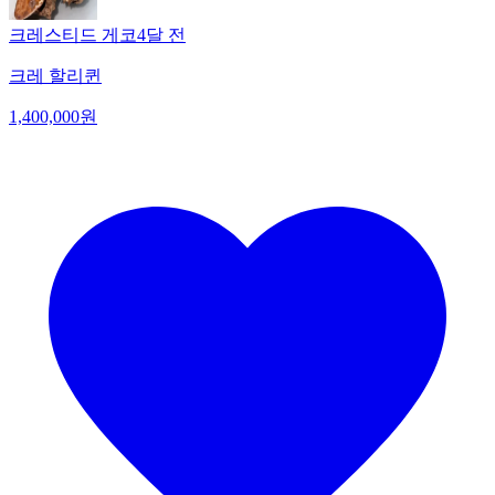
크레스티드 게코
4달 전
크레 할리퀸
1,400,000원